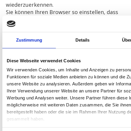
wiederzuerkennen.
Sie können Ihren Browser so einstellen, dass
Sie über das Setzen von Cookies informiert
werden und Cookies nur im Einzelfall erlauben,
die Annahme von Cookies für bestimmte Fälle
Zustimmung
Details
Übe
oder generell ausschließen sowie das
automatische Löschen der Cookies beim
Schließen des Browser aktivieren. Bei der
Diese Webseite verwendet Cookies
Deaktivierung von Cookies kann die
Funktionalität dieser Website eingeschränkt
Wir verwenden Cookies, um Inhalte und Anzeigen zu persona
sein.
Funktionen für soziale Medien anbieten zu können und die Zug
unsere Website zu analysieren. Außerdem geben wir Informa
Cookies, die zur Durchführung des
Ihrer Verwendung unserer Website an unsere Partner für soz
elektronischen Kommunikationsvorgangs oder
Werbung und Analysen weiter. Unsere Partner führen diese 
zur Bereitstellung bestimmter, von Ihnen
möglicherweise mit weiteren Daten zusammen, die Sie ihne
erwünschter Funktionen (z.B.
bereitgestellt haben oder die sie im Rahmen Ihrer Nutzung d
Warenkorbfunktion) erforderlich sind, werden
gesammelt haben.
auf Grundlage von Art. 6 Abs. 1 lit. f DSGVO
gespeichert. Der Websitebetreiber hat ein